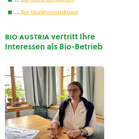
…
Bio-Schweinehaltung
…
Bio-Direktvermarktung
bio austria
vertritt Ihre
Interessen als Bio-Betrieb