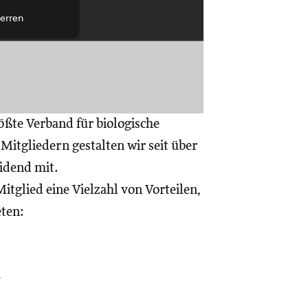
erren
ößte Verband für biologische
itgliedern gestalten wir seit über
eidend mit.
itglied eine Vielzahl von Vorteilen,
eten:
a