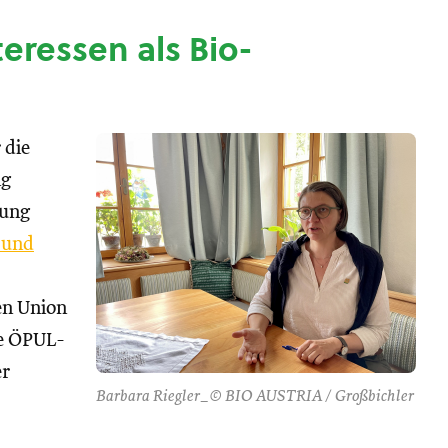
nteressen als Bio-
 die
ng
tung
 und
hen Union
se ÖPUL-
er
Barbara Riegler_© BIO AUSTRIA / Großbichler