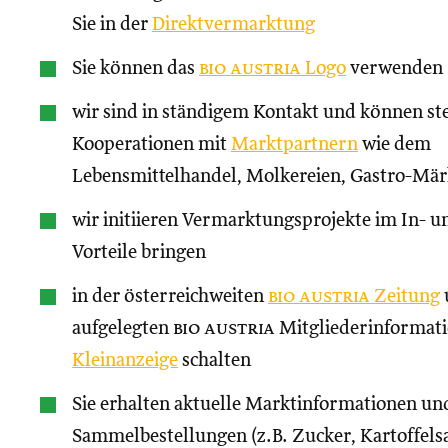
Sie in der
Direktvermarktung
Sie können das
bio austria
Logo
verwenden
wir sind in ständigem Kontakt und können st
Kooperationen mit
Marktpartnern
wie dem
Lebensmittelhandel, Molkereien, Gastro-Märk
wir initiieren Vermarktungsprojekte im In- un
Vorteile bringen
in der österreichweiten
bio austria
Zeitung
aufgelegten
bio austria
Mitgliederinformati
Kleinanzeige
schalten
Sie erhalten aktuelle Marktinformationen und
Sammelbestellungen (z.B. Zucker, Kartoffels