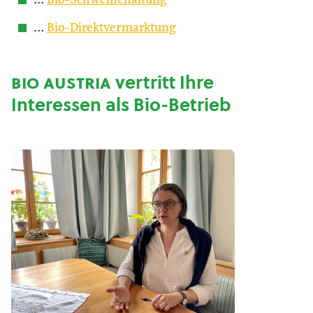
…
Bio-Schweinehaltung
…
Bio-Direktvermarktung
bio austria
vertritt Ihre
Interessen als Bio-Betrieb