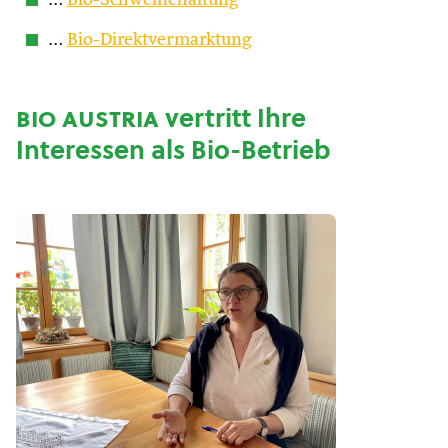
…
Bio-Schweinehaltung
…
Bio-Direktvermarktung
bio austria
vertritt Ihre
Interessen als Bio-Betrieb