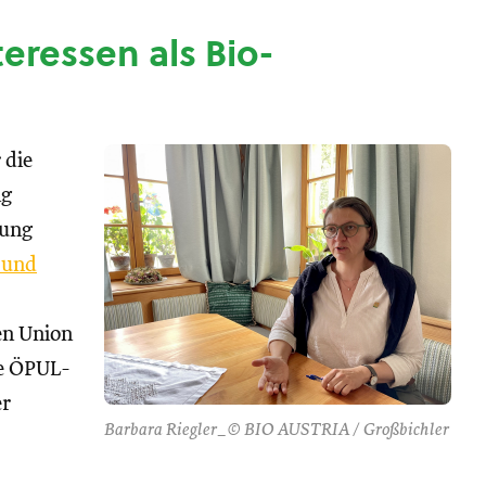
nteressen als Bio-
 die
ng
tung
 und
hen Union
se ÖPUL-
er
Barbara Riegler_© BIO AUSTRIA / Großbichler