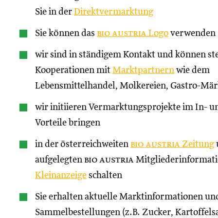
Sie in der
Direktvermarktung
Sie können das
bio austria
Logo
verwenden
wir sind in ständigem Kontakt und können st
Kooperationen mit
Marktpartnern
wie dem
Lebensmittelhandel, Molkereien, Gastro-Märk
wir initiieren Vermarktungsprojekte im In- un
Vorteile bringen
in der österreichweiten
bio austria
Zeitung
aufgelegten
bio austria
Mitgliederinformati
Kleinanzeige
schalten
Sie erhalten aktuelle Marktinformationen und
Sammelbestellungen (z.B. Zucker, Kartoffels