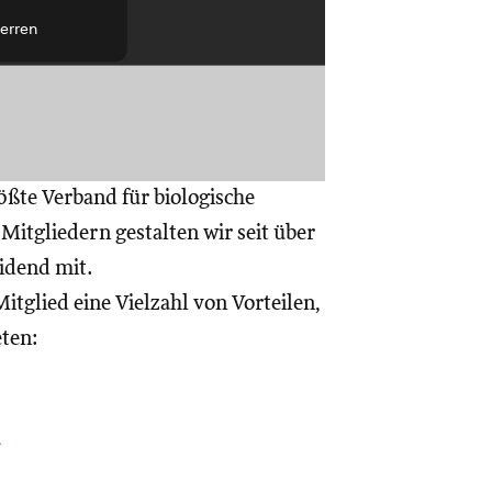
erren
ößte Verband für biologische
itgliedern gestalten wir seit über
eidend mit.
itglied eine Vielzahl von Vorteilen,
eten:
a