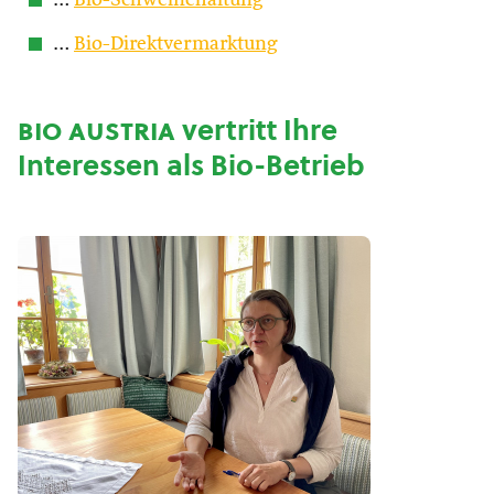
…
Bio-Schweinehaltung
…
Bio-Direktvermarktung
bio austria
vertritt Ihre
Interessen als Bio-Betrieb