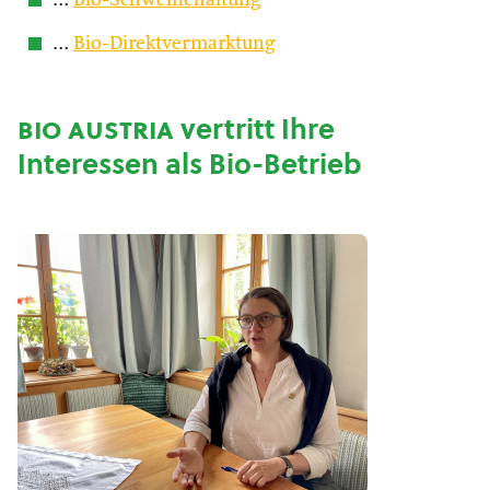
…
Bio-Schweinehaltung
…
Bio-Direktvermarktung
bio austria
vertritt Ihre
Interessen als Bio-Betrieb