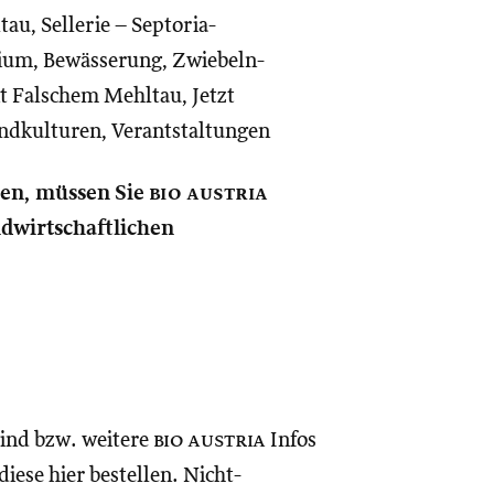
au, Sellerie – Septoria-
lium, Bewässerung, Zwiebeln-
it Falschem Mehltau, Jetzt
andkulturen, Verantstaltungen
nen, müssen Sie
bio austria
andwirtschaftlichen
sind bzw. weitere
bio austria
Infos
iese hier bestellen. Nicht-