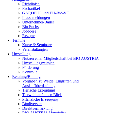
Richtlinien
Fachartikel
GAP,ÖPUL und EU-Bio-VO
Pressemeldungen
Unternehmer-Bauer
Bio Fuchs
Jobbörse
Rezepte
Termine
Kurse & Seminare
Veranstaltungen
Umstellung
Nutzen einer Mitgliedschaft bei
BIO AUSTRIA
Umstellungszeitplan
Förderung
Kontrolle
Beratung/Bildung
Vorgaben zu Weide, Eingriffen und
Auslaufüberdachung
Tierische Erzeugung
Tierwohl auf einen Blick
Pflanzliche Erzeugung
Biodiversität
Direktvermarktung
BIO AUSTRIA
Materialien