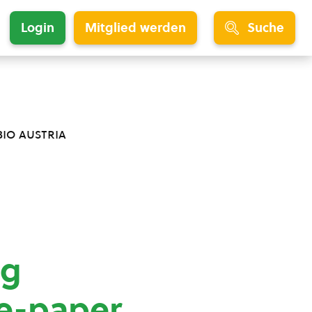
Login
Mitglied werden
Suche
bio austria
ng
e-paper