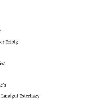
g
er Erfolg
est
ic´s
o-Landgut Esterhazy