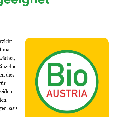
rzicht
chmal –
wächst,
Einzelne
en dies
für
beiden
len,
ger Basis