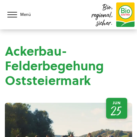
Bio,
regional,
Menü
sicher.
Ackerbau-
Felderbegehung
Oststeiermark
JUN
25