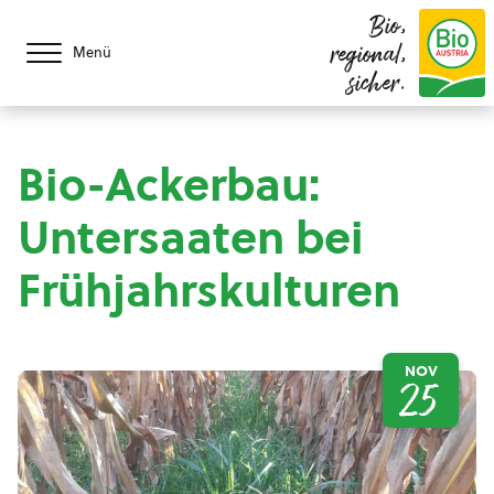
Bio,
regional,
Menü
sicher.
Bio-Ackerbau:
Untersaaten bei
Frühjahrskulturen
NOV
25