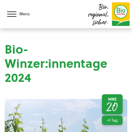
Bio,
regional,
Menü
sicher.
Bio-
Winzer:innentage
2024
MRZ
20
+1 Tag