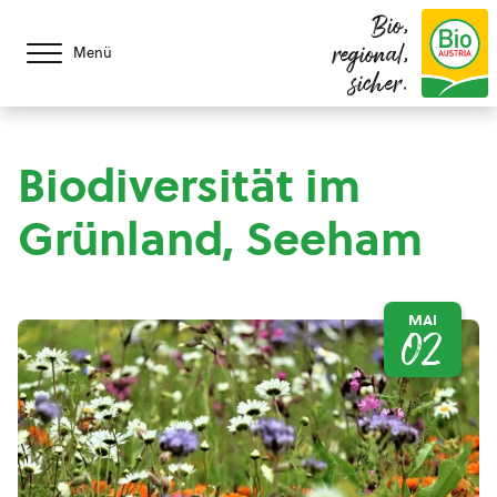
Bio,
regional,
Menü
sicher.
Biodiversität im
Grünland, Seeham
MAI
02