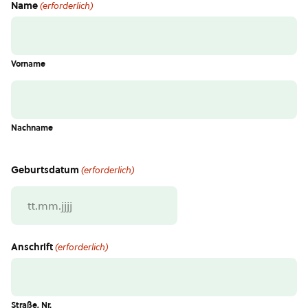
Name
(erforderlich)
Vorname
Nachname
Geburtsdatum
(erforderlich)
TT
Punkt
MM
Anschrift
(erforderlich)
Punkt
JJJJ
Straße, Nr.