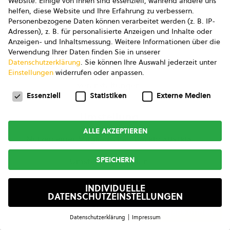
Website. Einige von ihnen sind essenziell, während andere uns
Rezepte
helfen, diese Website und Ihre Erfahrung zu verbessern.
Personenbezogene Daten können verarbeitet werden (z. B. IP-
Adressen), z. B. für personalisierte Anzeigen und Inhalte oder
Termine
Anzeigen- und Inhaltsmessung.
Weitere Informationen über die
Verwendung Ihrer Daten finden Sie in unserer
Kurse & Seminare
Datenschutzerklärung
.
Sie können Ihre Auswahl jederzeit unter
Einstellungen
widerrufen oder anpassen.
Veranstaltungen
Datenschutzeinstellungen
Essenziell
Statistiken
Externe Medien
Umstellung
ALLE AKZEPTIEREN
Nutzen einer Mitgliedschaft bei
bio austria
SPEICHERN
Umstellungszeitplan
Förderung
INDIVIDUELLE
DATENSCHUTZEINSTELLUNGEN
Kontrolle
Inhaltsangabe öffnen
Datenschutzerklärung
Impressum
Datenschutzeinstellungen