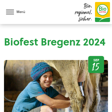
Bio,
regional,
Menü
sicher.
Biofest Bregenz 2024
SEP
15