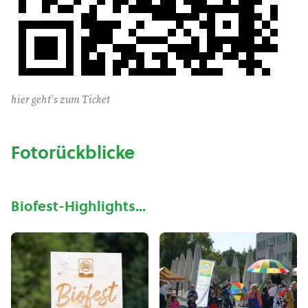
hier geht’s zum Ticket
Fotorückblicke
Biofest-Highlights…