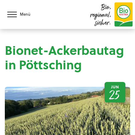
Bio,
regional,
Menü
sicher.
Bionet-Ackerbautag
in Pöttsching
JUN
25