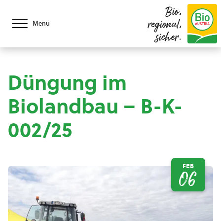
Bio,
regional,
Menü
sicher.
Düngung im
Biolandbau – B-K-
002/25
FEB
06