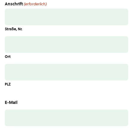
MM
Anschrift
(erforderlich)
Punkt
JJJJ
Straße, Nr.
Ort
PLZ
E-Mail