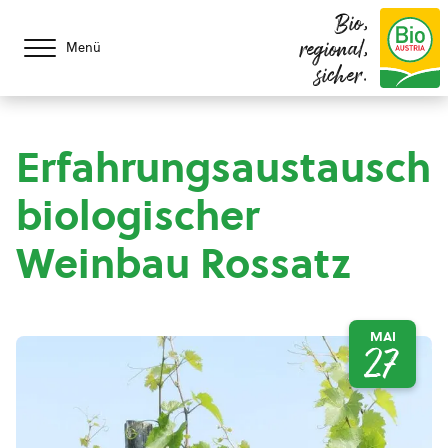
Bio,
regional,
Menü
sicher.
Erfahrungsaustausch
biologischer
Weinbau Rossatz
MAI
27