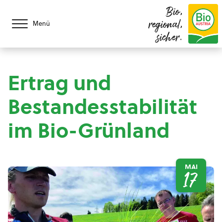
Bio,
regional,
Menü
sicher.
Ertrag und
Bestandesstabilität
im Bio-Grünland
MAI
17