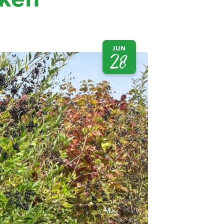
JUN
28