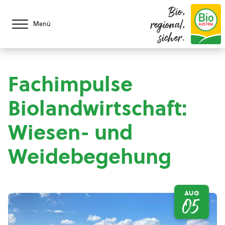
Bio,
regional,
Menü
sicher.
Fachimpulse
Biolandwirtschaft:
Wiesen- und
Weidebegehung
AUG
05