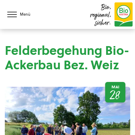
Bio,
regional,
Menü
sicher.
Felderbegehung Bio-
Ackerbau Bez. Weiz
MAI
28