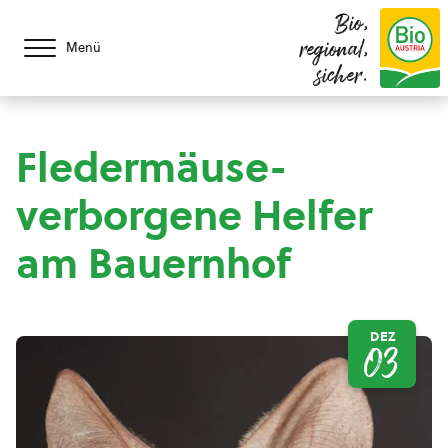
Bio,
regional,
Menü
sicher.
Fledermäuse-
verborgene Helfer
am Bauernhof
DEZ
03