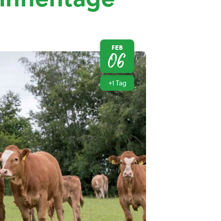
FEB
06
+1 Tag