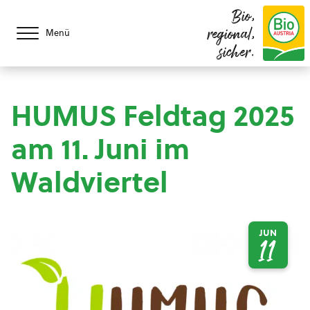
Bio,
regional,
Menü
sicher.
HUMUS Feldtag 2025
am 11. Juni im
Waldviertel
JUN
11