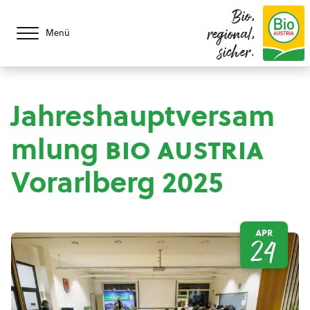
Bio,
regional,
Menü
sicher.
Jahreshauptversam
mlung
bio austria
Vorarlberg 2025
APR
24