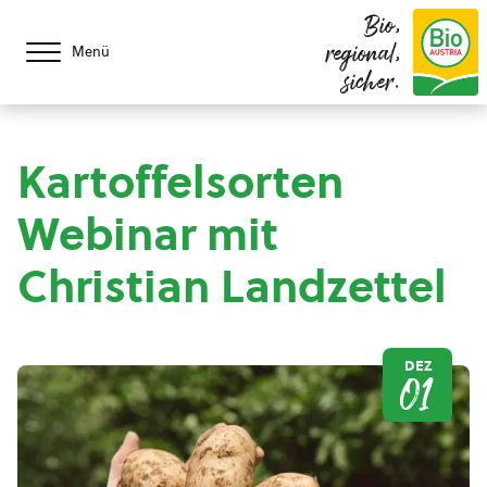
Bio,
regional,
Menü
sicher.
Kartoffelsorten
Webinar mit
Christian Landzettel
DEZ
01