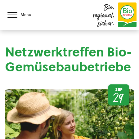
Bio,
regional,
Menü
sicher.
Netzwerktreffen Bio-
Gemüsebaubetriebe
SEP
29