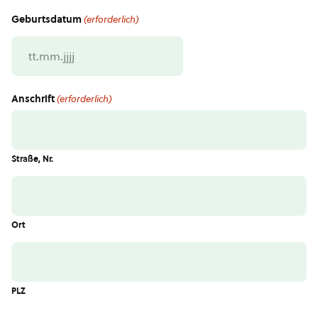
Geburtsdatum
(erforderlich)
TT
Punkt
MM
Anschrift
(erforderlich)
Punkt
JJJJ
Straße, Nr.
Ort
PLZ