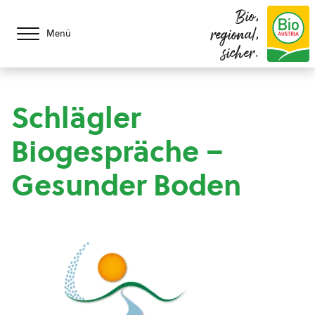
Bio,
regional,
Menü
sicher.
Schlägler
Biogespräche –
Gesunder Boden