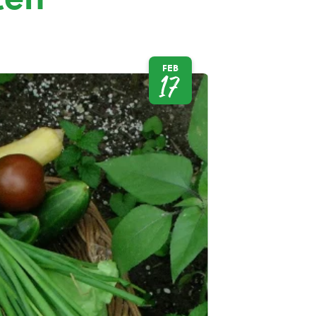
FEB
17