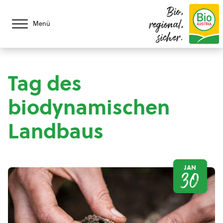
Bio,
regional,
Menü
sicher.
Tag des
biodynamischen
Landbaus
JAN
30