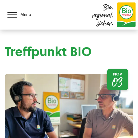
Bio,
regional,
Menü
sicher.
Treffpunkt BIO
NOV
03