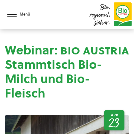
Bio,
regional,
Menü
sicher.
Webinar:
bio austria
Stammtisch Bio-
Milch und Bio-
Fleisch
APR
23