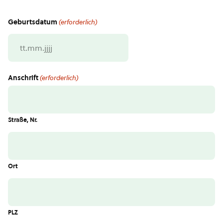
Geburtsdatum
(erforderlich)
TT
Punkt
MM
Anschrift
(erforderlich)
Punkt
JJJJ
Straße, Nr.
Ort
PLZ