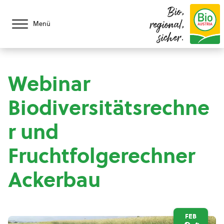
Bio,
regional,
Menü
sicher.
Webinar
Biodiversitätsrechne
r und
Fruchtfolgerechner
Ackerbau
FEB