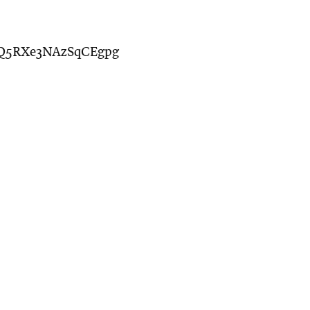
x0oQ5RXe3NAzSqCEgpg