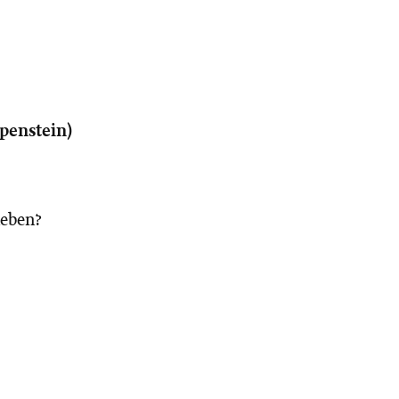
penstein)
ieben?