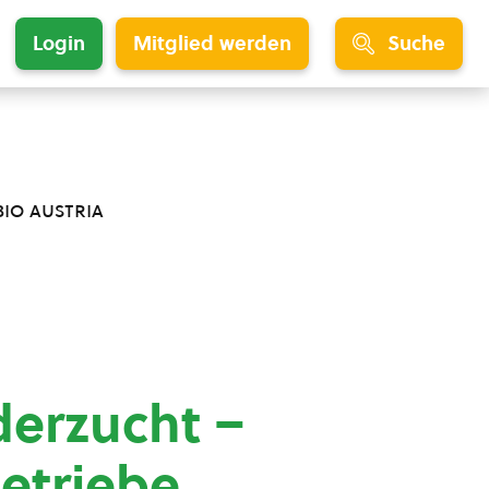
Login
Mitglied werden
Suche
bio austria
derzucht –
betriebe