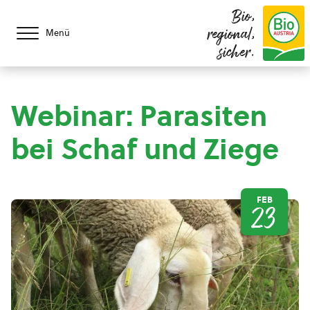
Bio,
regional,
Menü
sicher.
Webinar: Parasiten
bei Schaf und Ziege
FEB
23