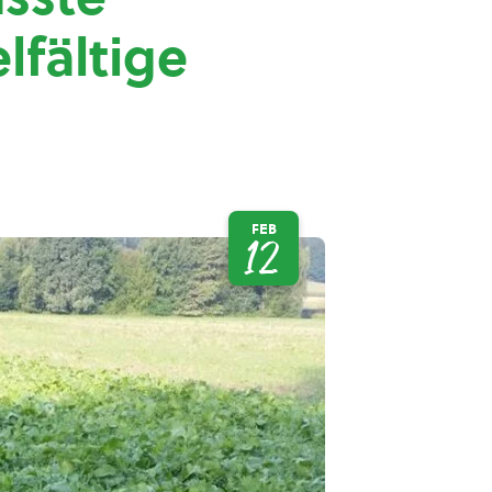
lfältige
FEB
12