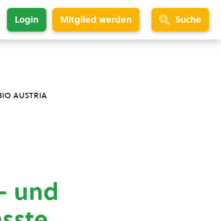
Login
Mitglied werden
Suche
bio austria
- und
sste