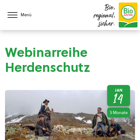
Bio,
regional,
Menü
sicher.
Webinarreihe
Herdenschutz
JAN
14
3 Monate