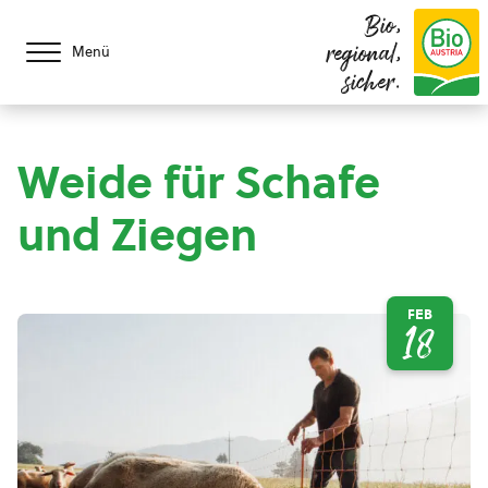
Bio,
regional,
Menü
sicher.
Weide für Schafe
und Ziegen
FEB
18