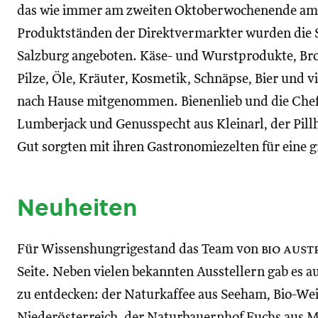
das wie immer am zweiten Oktoberwochenende am K
Produktständen der Direktvermarkter wurden die S
Salzburg angeboten. Käse- und Wurstprodukte, Br
Pilze, Öle, Kräuter, Kosmetik, Schnäpse, Bier und 
nach Hause mitgenommen. Bienenlieb und die Chefp
Lumberjack und Genusspecht aus Kleinarl, der Pill
Gut sorgten mit ihren Gastronomiezelten für eine gr
Neuheiten
Für Wissenshungrigestand das Team von
bio aust
Seite. Neben vielen bekannten Ausstellern gab es a
zu entdecken: der Naturkaffee aus Seeham, Bio-We
Niederösterreich, der Naturbauernhof Fuchs aus M