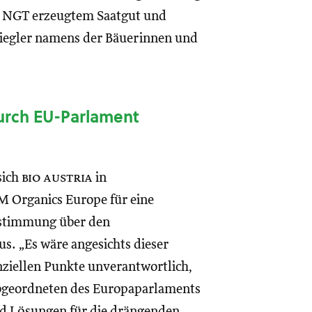
ls NGT erzeugtem Saatgut und
Riegler namens der Bäuerinnen und
urch EU-Parlament
sich
bio austria
in
Organics Europe für eine
bstimmung über den
. „Es wäre angesichts dieser
nziellen Punkte unverantwortlich,
 Abgeordneten des Europaparlaments
d Lösungen für die drängenden