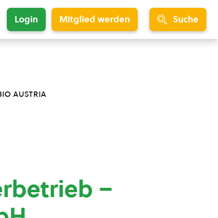
Login
Mitglied werden
Suche
bio austria
rbetrieb –
bH