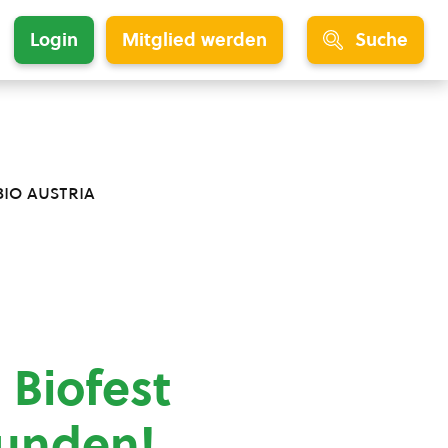
Login
Mitglied werden
Suche
bio austria
 Biofest
funden!