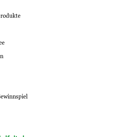
produkte
ee
en
Gewinnspiel