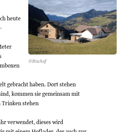
uch heute
-
Meter
s
©Bischof
ammboxen
elt gebracht haben. Dort stehen
 sind, kommen sie gemeinsam mit
 Trinken stehen
ahr verwendet, dieses wird
ir mit einem Hoflader, der auch zur