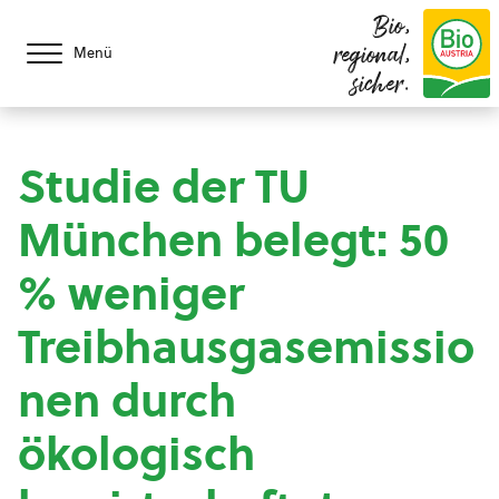
Bio,
regional,
Menü
sicher.
Studie der TU
München belegt: 50
% weniger
Treibhausgasemissio
nen durch
ökologisch