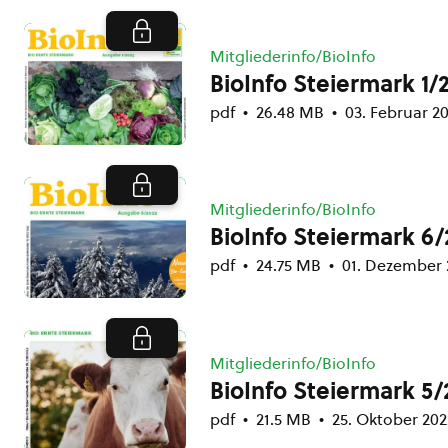
Mitgliederinfo/BioInfo
BioInfo Steiermark 1/
pdf
26.48 MB
03. Februar 2
Mitgliederinfo/BioInfo
BioInfo Steiermark 6/
pdf
24.75 MB
01. Dezember 
Mitgliederinfo/BioInfo
BioInfo Steiermark 5/
pdf
21.5 MB
25. Oktober 202