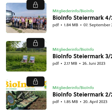
Mitgliederinfo/BioInfo
BioInfo Steiermark 4/
pdf
1.84 MB
07. September 
Mitgliederinfo/BioInfo
BioInfo Steiermark 3/
pdf
2.17 MB
26. Juni 2023
Mitgliederinfo/BioInfo
BioInfo Steiermark 2/
pdf
1.85 MB
20. April 2023