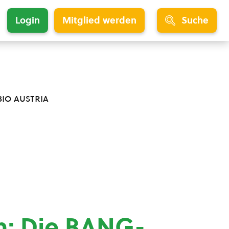
Login
Mitglied werden
Suche
bio austria
h: Die BANG-